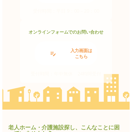
プ
リ
受付時間：平日 9：00 – 20：00
ン
ク
オンラインフォームでのお問い合わせ
グ
入力画面は
ル
こちら
ー
プ
受付時間：年中無休 24時間受付
リ
ン
ク
老人ホーム・介護施設探し、こんなことに困