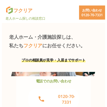
内
グ
フクリア
お問い合わせ
容
ル
0120-70-7331
を
老人ホーム探しの相談窓口
ー
ス
プ
キ
リ
ッ
老人ホーム・介護施設探しは、
ン
プ
ク
私たち
フクリア
にお任せください。
プロの相談員が見学・入居までサポート
電話でのお問い合わせ
グ
0120-70-
ル
7331
ー