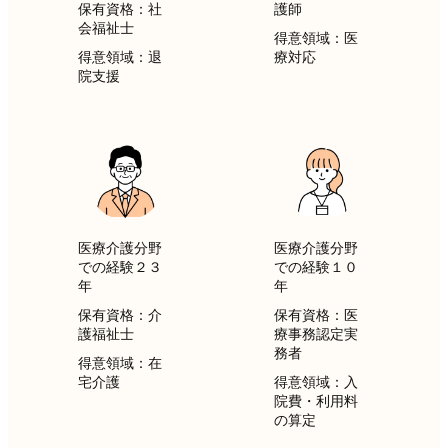
保有資格：社
護師
会福祉士
得意領域：医
得意領域：
退
療対応
院支援
医療介護分野
医療介護分野
での経験２３
での経験１０
年
年
保有資格：介
保有資格：医
護福祉士
療事務認定実
務者
得意領域：在
宅介護
得意領域：入
院費・利用料
の算定