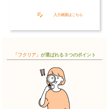
グ
ル
入力画面はこちら
ー
プ
リ
ン
ク
「フクリア」
が選ばれる３つのポイント