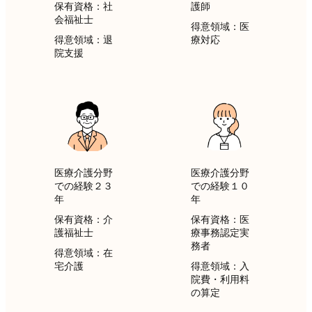
保有資格：社
護師
会福祉士
得意領域：医
得意領域：
退
療対応
院支援
医療介護分野
医療介護分野
での経験２３
での経験１０
年
年
保有資格：介
保有資格：医
護福祉士
療事務認定実
務者
得意領域：在
宅介護
得意領域：入
院費・利用料
の算定