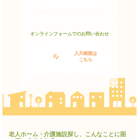
プ
リ
受付時間：平日 9：00 – 20：00
ン
ク
オンラインフォームでのお問い合わせ
グ
入力画面は
ル
こちら
ー
プ
受付時間：年中無休 24時間受付
リ
ン
ク
老人ホーム・介護施設探し、こんなことに困