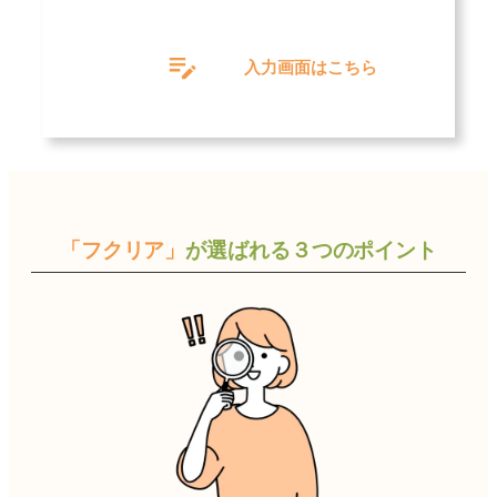
グ
ル
入力画面はこちら
ー
プ
リ
ン
ク
「フクリア」
が選ばれる３つのポイント