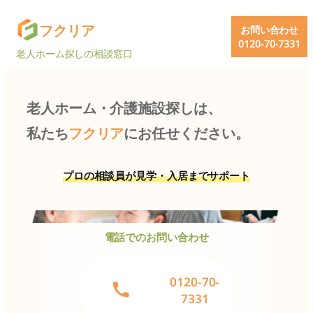
内
グ
フクリア
お問い合わせ
容
ル
0120-70-7331
を
老人ホーム探しの相談窓口
ー
ス
プ
キ
リ
ッ
老人ホーム・介護施設探しは、
ン
プ
ク
私たち
フクリア
にお任せください。
プロの相談員が見学・入居までサポート
電話でのお問い合わせ
グ
0120-70-
ル
7331
ー