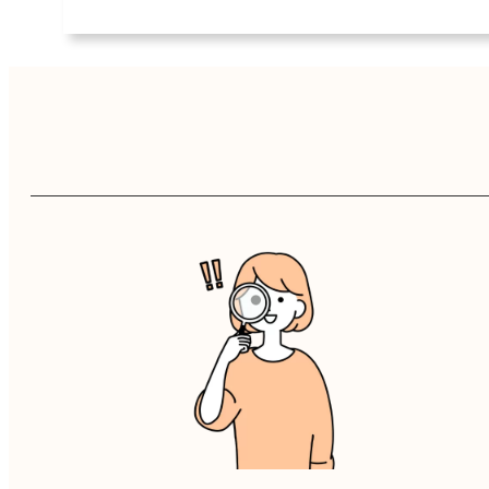
プ
リ
ン
ク