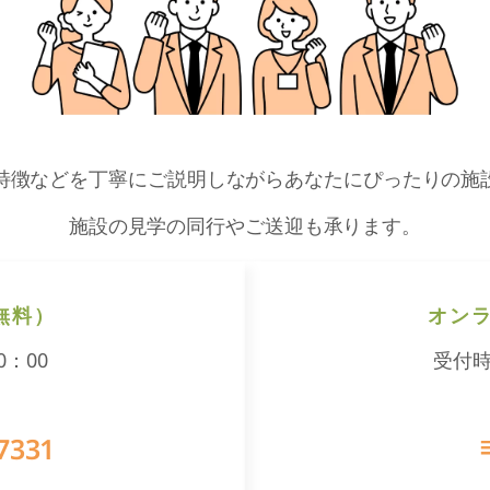
特徴などを丁寧にご説明しながらあなたにぴったりの施
施設の見学の同行やご送迎も承ります。
無料）
オン
0：00
受付時
グ
7331
ル
ー