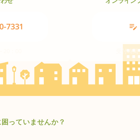
合わせ
オンライン
グ
0-7331
ル
ー
プ
 20：00
受付時間
リ
ン
ク
に困っていませんか？