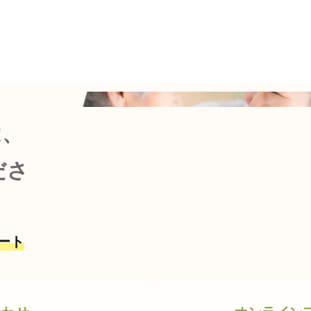
は、
ださ
ート