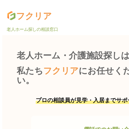
内
フクリア
容
を
老人ホーム探しの相談窓口
ス
キ
ッ
老人ホーム・介護施設探し
プ
私たち
フクリア
にお任せく
い。
プロの相談員が見学・入居までサポ