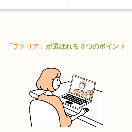
プ
リ
ン
ク
「フクリア」
が選ばれる３つのポイント