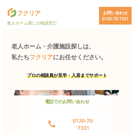
内
グ
フクリア
お問い合わせ
容
ル
0120-70-7331
を
老人ホーム探しの相談窓口
ー
ス
プ
キ
リ
ッ
老人ホーム・介護施設探しは、
ン
プ
ク
私たち
フクリア
にお任せください。
プロの相談員が見学・入居までサポート
電話でのお問い合わせ
グ
0120-70-
ル
7331
ー