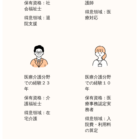
保有資格：社
護師
会福祉士
得意領域：医
得意領域：
退
療対応
院支援
医療介護分野
医療介護分野
での経験２３
での経験１０
年
年
保有資格：介
保有資格：医
護福祉士
療事務認定実
務者
得意領域：在
宅介護
得意領域：入
院費・利用料
の算定